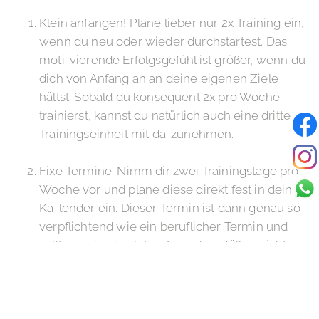
Klein anfangen! Plane lieber nur 2x Training ein,
wenn du neu oder wieder durchstartest. Das
moti-vierende Erfolgsgefühl ist größer, wenn du
dich von Anfang an an deine eigenen Ziele
hältst. Sobald du konsequent 2x pro Woche
trainierst, kannst du natürlich auch eine dritte
Trainingseinheit mit da-zunehmen.
Fixe Termine: Nimm dir zwei Trainingstage pro
Woche vor und plane diese direkt fest in deinen
Ka-lender ein. Dieser Termin ist dann genau so
verpflichtend wie ein beruflicher Termin und
sollte nur in absoluten Ausnahmefällen nicht
eingehalten werden. Kommt dir doch mal etwas
dazwischen, dann plane direkt einen Alternativ-
Termin ein und lasse das Training nicht einfach
ausfallen.