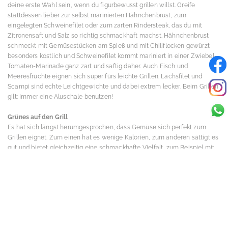
deine erste Wahl sein, wenn du figurbewusst grillen willst. Greife
stattdessen lieber zur selbst marinierten Hähnchenbrust, zum
eingelegten Schweinefilet oder zum zarten Rindersteak, das du mit
Zitronensaft und Salz so richtig schmackhaft machst. Hähnchenbrust
schmeckt mit Gemüsestücken am Spieß und mit Chiliflocken gewürzt
besonders köstlich und Schweinefilet kommt mariniert in einer Zwiebel-
Tomaten-Marinade ganz zart und saftig daher. Auch Fisch und
Meeresfrüchte eignen sich super fürs leichte Grillen. Lachsfilet und
Scampi sind echte Leichtgewichte und dabei extrem lecker. Beim Grillen
gilt: Immer eine Aluschale benutzen!
Grünes auf den Grill
Es hat sich längst herumgesprochen, dass Gemüse sich perfekt zum
Grillen eignet. Zum einen hat es wenige Kalorien, zum anderen sättigt es
gut und bietet gleichzeitig eine schmackhafte Vielfalt, zum Beispiel mit
Champignons, Paprika oder Zucchini. Besonders empfehlenswert ist
grüner Spargel, der beim Grillen sein mild-nussiges Aroma behält. Er
braucht ca. 10 Minuten bei mittlerer Hitze und sollte nicht schwarz
werden. Besonders gut schmeckt er, wenn er direkt vom Grill kommend
mit etwas Olivenöl beträufelt sowie mit etwas Parmesan bestreut wird.
Maiskolben gehören ja traditionellerweise sowieso auf den Grill, aber die