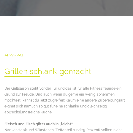
14.07.2023
Grillen schlank gemacht!
Die Grillsaison steht vor der Tür und das ist für alle Fitnessfreunde ein
Grund zur Freude. Und auch wenn du gerne ein wenig abnehmen
möchtest, kannst du jetzt zugreifen: Kaum eine andere Zubereitungsart
eignet sich nämlich so gut für eine schlanke und gleichzeitig
abwechslungsreiche Küche!
Fleisch und Fisch gibt’s auch in „leicht“
Nackensteak und Würstchen (Fettanteil rund 25 Prozent) sollten nicht